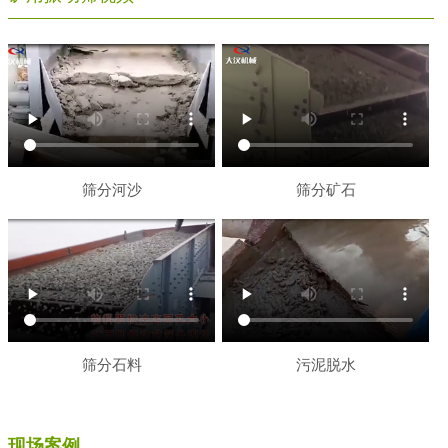
筛分河沙
筛分矿石
筛分石料
污泥脱水
现场案例