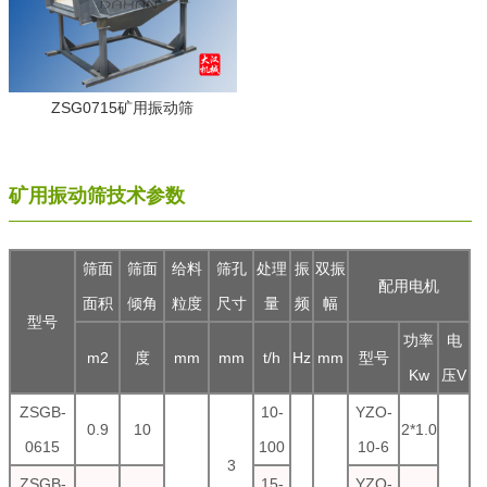
ZSG0715矿用振动筛
矿用振动筛技术参数
筛面
筛面
给料
筛孔
处理
振
双振
配用电机
面积
倾角
粒度
尺寸
量
频
幅
型号
功率
电
m2
度
mm
mm
t/h
Hz
mm
型号
Kw
压V
ZSGB-
10-
YZO-
0.9
10
2*1.0
0615
100
10-6
3
ZSGB-
15-
YZO-